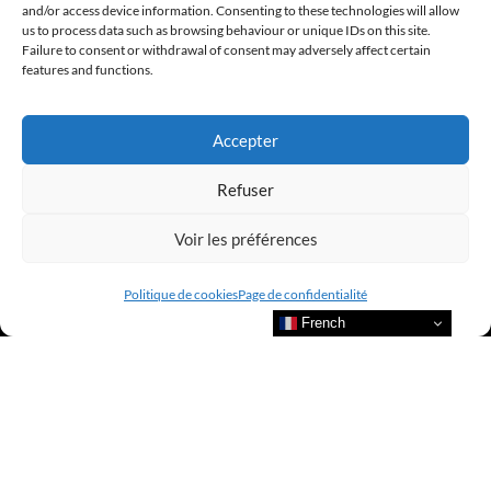
and/or access device information. Consenting to these technologies will allow
us to process data such as browsing behaviour or unique IDs on this site.
Failure to consent or withdrawal of consent may adversely affect certain
@clubamilcar
features and functions.
LUXURY SELECTIONS BY CLUB AMILCAR
Accepter
Refuser
Voir les préférences
Politique de cookies
Page de confidentialité
French