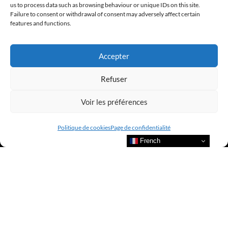
us to process data such as browsing behaviour or unique IDs on this site.
Failure to consent or withdrawal of consent may adversely affect certain
@clubamilcar
features and functions.
LUXURY SELECTIONS BY CLUB AMILCAR
Accepter
Refuser
Voir les préférences
Politique de cookies
Page de confidentialité
French