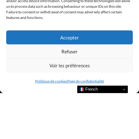
and/or access device information. Consenting to these technologies will allow
us to process data such as browsing behaviour or unique IDs on this site.
Failure to consent or withdrawal of consent may adversely affect certain
features and functions.
Accepter
Refuser
Voir les préférences
Politique de cookies
Page de confidentialité
French