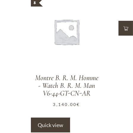
ADD TO WISHLIST
Montre B. R. M. Homme
- Watch B. R. M. Man
V6-44-GT-CN-AR
3,140.00
€
Quick view