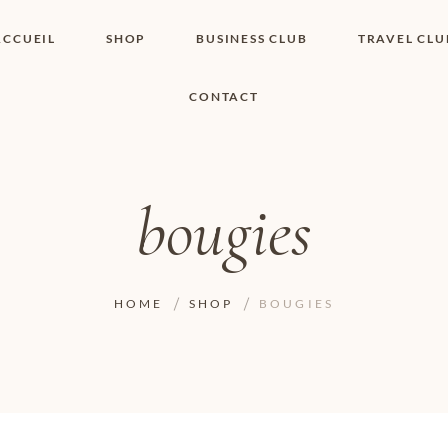
ACCUEIL
SHOP
BUSINESS CLUB
TRAVEL CLU
CONTACT
SHOP I BOUTIQUE
MON COMPTE
WISHLIST
CONTACT
PANIER
POLITIQUE DE
COOKIES
bougies
CONDITIONS
GÉNÉRALES
PAGE DE
CONFIDENTIALITÉ
HOME
SHOP
BOUGIES