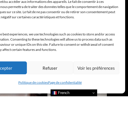
et/ou accéder aux informations des appareils. Le fait de consentir à ces
 nous permettra de traiter des données telles que le comportement de navigation
ques sur ce site. Le fait de ne pas consentir ou de retirer son consentement peut
t négatif sur certaines caractéristiques et fonctions.
e best experiences, we use technologies such as cookies to store and/or access
ation. Consenting to these technologies will allow us to process data such as
viour or unique IDs on this site. Failure to consent or withdrawal of consent
 affect certain features and functions.
cepter
Refuser
Voir les préférences
Politique de cookies
Page de confidentialité
French