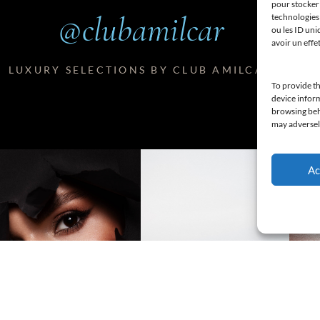
pour stocker 
@clubamilcar
technologies
ou les ID uni
avoir un effe
LUXURY SELECTIONS BY CLUB AMILCAR
To provide th
device inform
browsing beha
may adversely
Ac