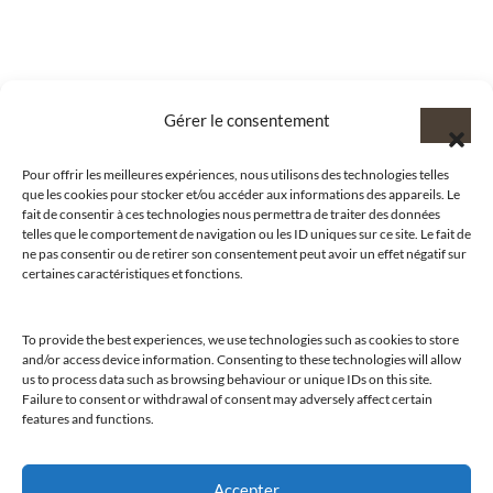
Gérer le consentement
Pour offrir les meilleures expériences, nous utilisons des technologies telles
que les cookies pour stocker et/ou accéder aux informations des appareils. Le
fait de consentir à ces technologies nous permettra de traiter des données
telles que le comportement de navigation ou les ID uniques sur ce site. Le fait de
ne pas consentir ou de retirer son consentement peut avoir un effet négatif sur
certaines caractéristiques et fonctions.
To provide the best experiences, we use technologies such as cookies to store
@clubamilcar
and/or access device information. Consenting to these technologies will allow
us to process data such as browsing behaviour or unique IDs on this site.
Failure to consent or withdrawal of consent may adversely affect certain
features and functions.
LUXURY SELECTIONS BY CLUB AMILCAR
Accepter