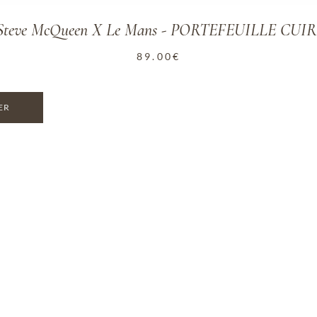
n Steve McQueen X Le Mans - PORTEFEUILLE CUI
89.00
€
ER