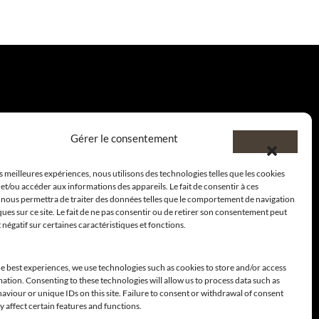
Gérer le consentement
es meilleures expériences, nous utilisons des technologies telles que les cookies
et/ou accéder aux informations des appareils. Le fait de consentir à ces
 nous permettra de traiter des données telles que le comportement de navigation
ques sur ce site. Le fait de ne pas consentir ou de retirer son consentement peut
t négatif sur certaines caractéristiques et fonctions.
e best experiences, we use technologies such as cookies to store and/or access
ation. Consenting to these technologies will allow us to process data such as
viour or unique IDs on this site. Failure to consent or withdrawal of consent
 affect certain features and functions.