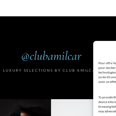
@clubamilcar
Pour offrir l
pour stocker 
LUXURY SELECTIONS BY CLUB AMILCAR
technologies
ou les ID uni
avoir un effe
To provide th
device inform
browsing beha
may adversely