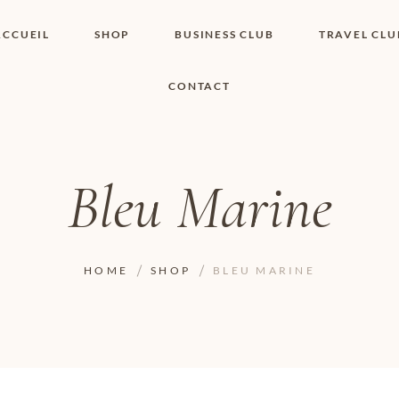
ACCUEIL
SHOP
BUSINESS CLUB
TRAVEL CLU
CONTACT
SHOP I BOUTIQUE
MON COMPTE
WISHLIST
CONTACT
PANIER
POLITIQUE DE
COOKIES
Bleu Marine
CONDITIONS
GÉNÉRALES
PAGE DE
CONFIDENTIALITÉ
HOME
SHOP
BLEU MARINE