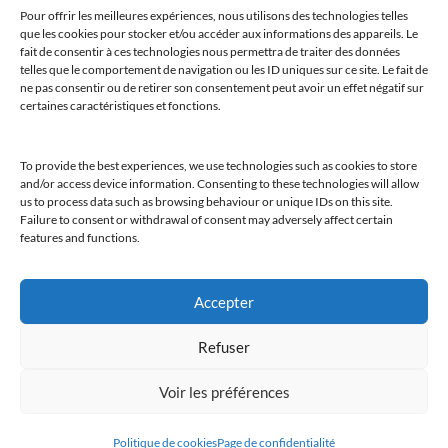
Pour offrir les meilleures expériences, nous utilisons des technologies telles
que les cookies pour stocker et/ou accéder aux informations des appareils. Le
fait de consentir à ces technologies nous permettra de traiter des données
telles que le comportement de navigation ou les ID uniques sur ce site. Le fait de
ne pas consentir ou de retirer son consentement peut avoir un effet négatif sur
certaines caractéristiques et fonctions.
To provide the best experiences, we use technologies such as cookies to store
and/or access device information. Consenting to these technologies will allow
us to process data such as browsing behaviour or unique IDs on this site.
Failure to consent or withdrawal of consent may adversely affect certain
features and functions.
Accepter
Refuser
Bienvenue au sein du CLUB AMILCAR !
Voir les préférences
Politique de cookies
Page de confidentialité