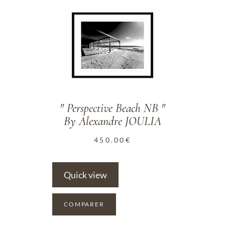
ADD TO WISHLIST
" Perspective Beach NB "
By Alexandre JOULIA
450.00
€
Quick view
COMPARER