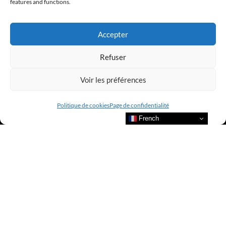
features and functions.
Accepter
Refuser
Bienvenue au sein du CLUB AMILCAR !
Voir les préférences
Politique de cookies
Page de confidentialité
French
Nous contacter et rejoindre le
CLUB.
Suivre nos actualités