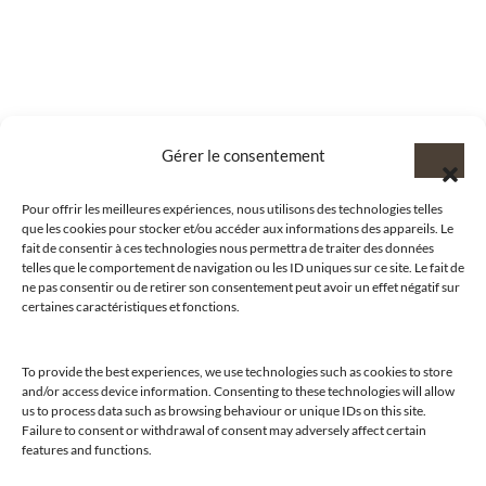
Gérer le consentement
Pour offrir les meilleures expériences, nous utilisons des technologies telles
que les cookies pour stocker et/ou accéder aux informations des appareils. Le
fait de consentir à ces technologies nous permettra de traiter des données
telles que le comportement de navigation ou les ID uniques sur ce site. Le fait de
ne pas consentir ou de retirer son consentement peut avoir un effet négatif sur
certaines caractéristiques et fonctions.
To provide the best experiences, we use technologies such as cookies to store
@clubamilcar
and/or access device information. Consenting to these technologies will allow
us to process data such as browsing behaviour or unique IDs on this site.
Failure to consent or withdrawal of consent may adversely affect certain
LUXURY SELECTIONS BY CLUB AMILCAR
features and functions.