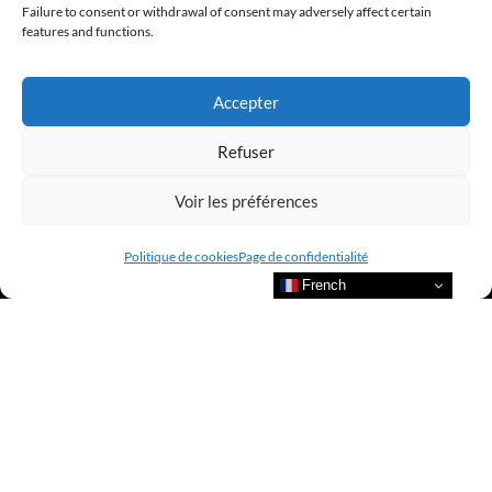
Failure to consent or withdrawal of consent may adversely affect certain
@clubamilcar
features and functions.
LUXURY SELECTIONS BY CLUB AMILCAR
Accepter
Refuser
Voir les préférences
Politique de cookies
Page de confidentialité
French