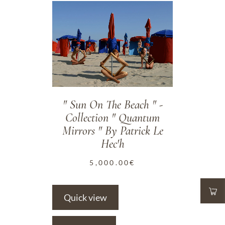
ADD TO WISHLIST
" Sun On The Beach " -
Collection " Quantum
Mirrors " By Patrick Le
Hec'h
5,000.00
€
Quick view