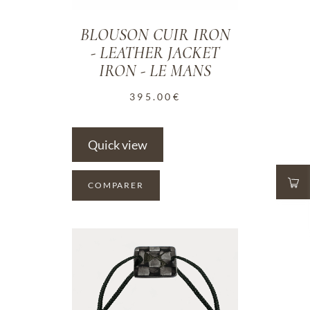
BLOUSON CUIR IRON
- LEATHER JACKET
IRON - LE MANS
395.00
€
Quick view
COMPARER
ADD TO WISHLIST