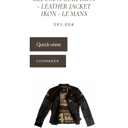
- LEATHER JACKET
IRON - LE MANS
395.00
€
Quick view
COMPARER
ADD TO WISHLIST