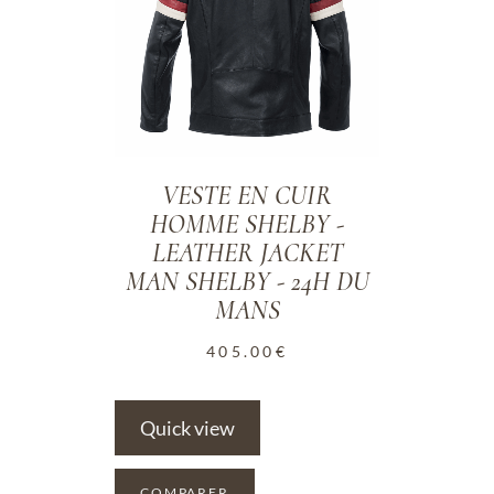
VESTE EN CUIR
HOMME SHELBY -
LEATHER JACKET
MAN SHELBY - 24H DU
MANS
405.00
€
Quick view
COMPARER