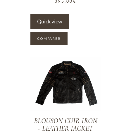
395.00
€
Quick view
COMPARER
ADD TO WISHLIST
BLOUSON CUIR IRON
- LEATHER JACKET