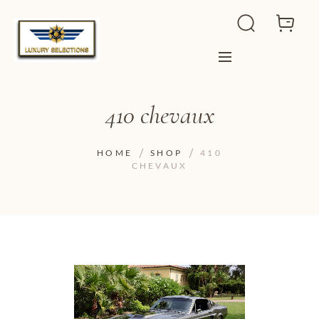
410 chevaux
HOME
SHOP
410
CHEVAUX
ADD TO WISHLIST