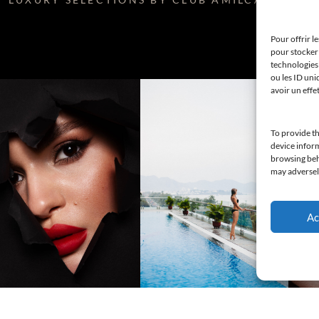
Pour offrir l
pour stocker 
technologies
ou les ID uni
avoir un effe
To provide th
device inform
browsing beha
may adversely
Ac