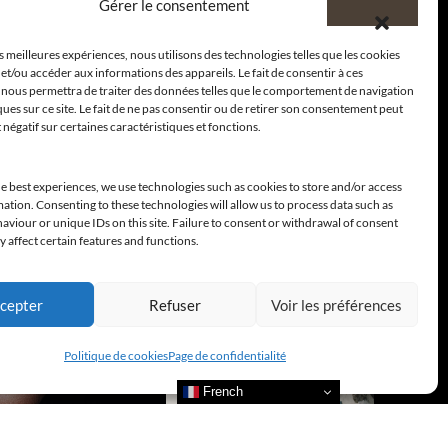
Gérer le consentement
es meilleures expériences, nous utilisons des technologies telles que les cookies
et/ou accéder aux informations des appareils. Le fait de consentir à ces
 nous permettra de traiter des données telles que le comportement de navigation
ques sur ce site. Le fait de ne pas consentir ou de retirer son consentement peut
t négatif sur certaines caractéristiques et fonctions.
e best experiences, we use technologies such as cookies to store and/or access
ation. Consenting to these technologies will allow us to process data such as
viour or unique IDs on this site. Failure to consent or withdrawal of consent
 affect certain features and functions.
cepter
Refuser
Voir les préférences
Politique de cookies
Page de confidentialité
French