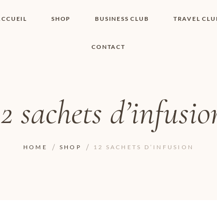
ACCUEIL
SHOP
BUSINESS CLUB
TRAVEL CLU
CONTACT
SHOP I BOUTIQUE
MON COMPTE
WISHLIST
CONTACT
PANIER
POLITIQUE DE
COOKIES
12 sachets d’infusio
CONDITIONS
GÉNÉRALES
PAGE DE
CONFIDENTIALITÉ
HOME
SHOP
12 SACHETS D’INFUSION