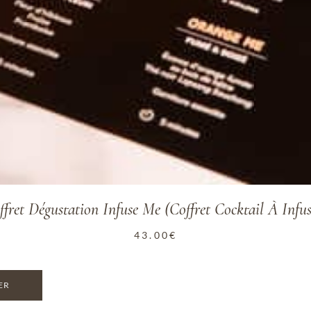
ffret Dégustation Infuse Me (coffret Cocktail À Infus
43.00
€
ER