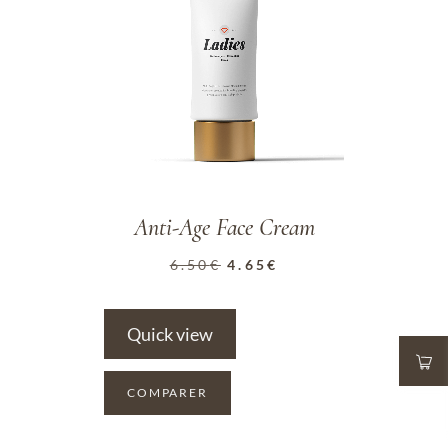
Anti-Age Face Cream
6.50
€
4.65
€
Quick view
COMPARER