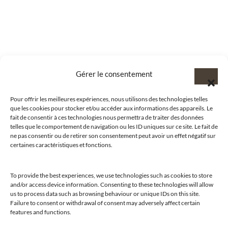
Gérer le consentement
Pour offrir les meilleures expériences, nous utilisons des technologies telles
que les cookies pour stocker et/ou accéder aux informations des appareils. Le
fait de consentir à ces technologies nous permettra de traiter des données
telles que le comportement de navigation ou les ID uniques sur ce site. Le fait de
ne pas consentir ou de retirer son consentement peut avoir un effet négatif sur
certaines caractéristiques et fonctions.
@clubamilcar
To provide the best experiences, we use technologies such as cookies to store
and/or access device information. Consenting to these technologies will allow
us to process data such as browsing behaviour or unique IDs on this site.
LUXURY SELECTIONS BY CLUB AMILCAR
Failure to consent or withdrawal of consent may adversely affect certain
features and functions.