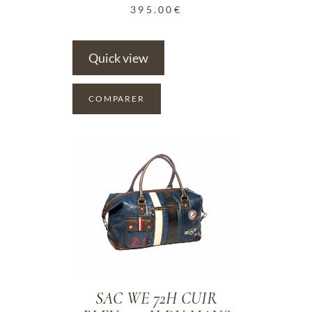
395.00
€
Quick view
COMPARER
ADD TO WISHLIST
SAC WE 72H CUIR