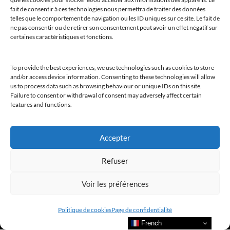
fait de consentir à ces technologies nous permettra de traiter des données
telles que le comportement de navigation ou les ID uniques sur ce site. Le fait de
ne pas consentir ou de retirer son consentement peut avoir un effet négatif sur
Bienvenue au sein du CLUB AMILCAR !
certaines caractéristiques et fonctions.
To provide the best experiences, we use technologies such as cookies to store
and/or access device information. Consenting to these technologies will allow
us to process data such as browsing behaviour or unique IDs on this site.
Failure to consent or withdrawal of consent may adversely affect certain
Nous contacter et rejoindre le
features and functions.
CLUB.
Accepter
Suivre nos actualités
Refuser
Voir les préférences
Politique de cookies
Page de confidentialité
Suivre l’actualité de nos marques et celle du CLUB !
French