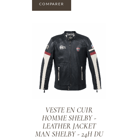
COMPARER
ADD TO WISHLIST
VESTE EN CUIR
HOMME SHELBY -
LEATHER JACKET
MAN SHELBY - 24H DU