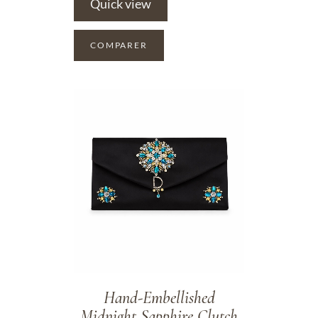
Quick view
COMPARER
ADD TO WISHLIST
Hand-Embellished
Midnight Sapphire Clutch