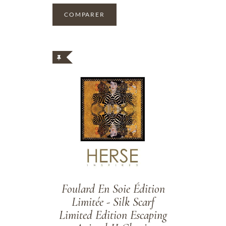
COMPARER
ADD TO WISHLIST
Foulard En Soie Édition
Limitée - Silk Scarf
Limited Edition Escaping