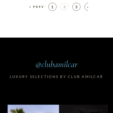
1
2
3
4
…
PREV
@clubamilcar
LUXURY SELECTIONS BY CLUB AMILCAR