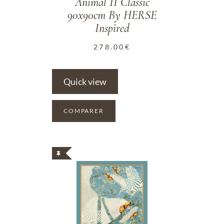
Animal II Classic
90x90cm By HERSE
Inspired
278.00
€
Quick view
COMPARER
ADD TO WISHLIST