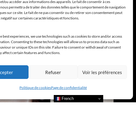
et/ou accéder aux informations des appareils. Le fait de consentir à ces
 nous permettra de traiter des données telles que le comportement de navigation
ques sur ce site. Le fait de ne pas consentir ou de retirer son consentement peut
t négatif sur certaines caractéristiques et fonctions.
e best experiences, we use technologies such as cookies to store and/or access
ation. Consenting to these technologies will allow us to process data such as
viour or unique IDs on this site. Failure to consent or withdrawal of consent
 affect certain features and functions.
cepter
Refuser
Voir les préférences
Politique de cookies
Page de confidentialité
French