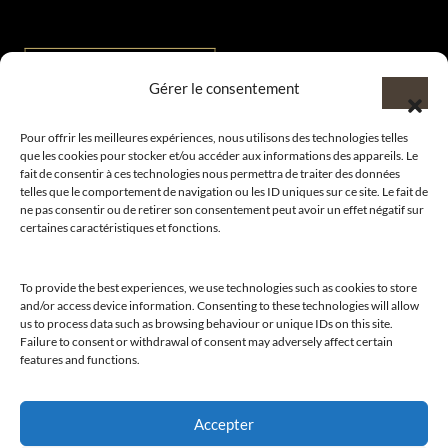
Gérer le consentement
Pour offrir les meilleures expériences, nous utilisons des technologies telles
que les cookies pour stocker et/ou accéder aux informations des appareils. Le
Bienvenue au sein du CLUB AMILCAR !
fait de consentir à ces technologies nous permettra de traiter des données
telles que le comportement de navigation ou les ID uniques sur ce site. Le fait de
ne pas consentir ou de retirer son consentement peut avoir un effet négatif sur
certaines caractéristiques et fonctions.
Nous contacter et rejoindre le
To provide the best experiences, we use technologies such as cookies to store
and/or access device information. Consenting to these technologies will allow
CLUB.
us to process data such as browsing behaviour or unique IDs on this site.
Failure to consent or withdrawal of consent may adversely affect certain
features and functions.
Suivre nos actualités
Accepter