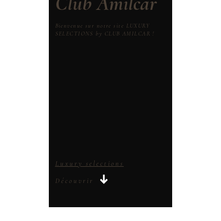
Club Amilcar
Bienvenue sur notre site LUXURY
SELECTIONS by CLUB AMILCAR !
Luxury selections
Découvrir